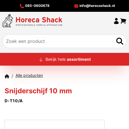
085-0600678
info@horecashack.nl
HOME
Bekijk hele
assortiment
ALLE PRODUCTEN
Alle producten
/
OVER ONS
Snijderschijf 10 mm
MERKEN
D-T10/A
OFFERTECHECKER
CONTACT