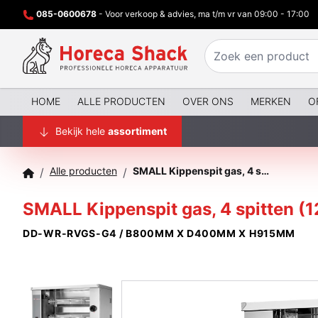
085-0600678
- Voor verkoop & advies, ma t/m vr van 09:00 - 17:00
HOME
ALLE PRODUCTEN
OVER ONS
MERKEN
O
Bekijk hele
assortiment
Alle producten
SMALL Kippenspit gas, 4 spitten (12 kippen)
/
/
SMALL Kippenspit gas, 4 spitten (1
DD-WR-RVGS-G4 / B800MM X D400MM X H915MM