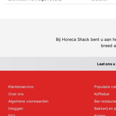
Bij Horeca Shack bent u aan he
breed a
Laat ons u
Klantenservice:
Populaire ca
Over ons
Koffiebar
Algemene voorwaarden
Bar-restaura
Inloggen
Bakkerij en p
FAQ
Koelen