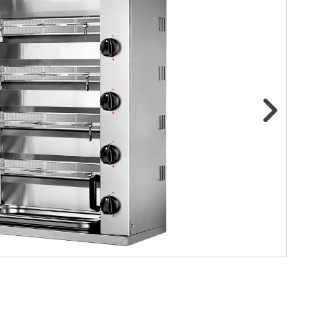
ge foto
N