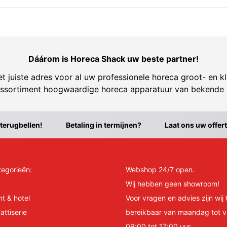
Dáárom is Horeca Shack uw beste partner!
t juiste adres voor al uw professionele horeca groot- en kl
ssortiment hoogwaardige horeca apparatuur van bekende
 terugbellen!
Betaling in termijnen?
Laat ons uw offer
tegorieën:
Webshop 24/7 open.
Wij hebben geen showroom!
nt & hotel
Voor vragen en advies zijn wij 
attiserie
bereikbaar van maandag tot v
09:00 tot 17:00 uur.