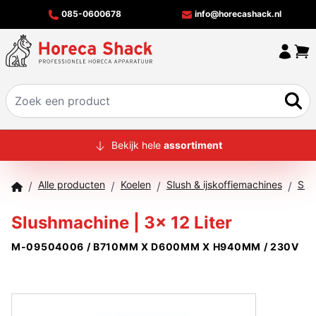
085-0600678
info@horecashack.nl
HOME
Bekijk hele
assortiment
ALLE PRODUCTEN
Alle producten
Koelen
Slush & ijskoffiemachines
Slu
/
/
/
/
OVER ONS
Slushmachine | 3x 12 Liter
MERKEN
M-09504006 / B710MM X D600MM X H940MM / 230V
OFFERTECHECKER
CONTACT