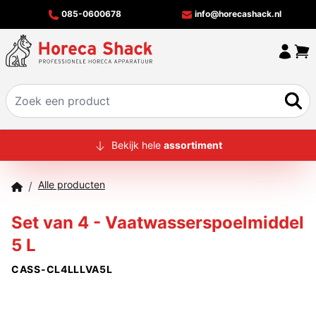
085-0600678
info@horecashack.nl
HOME
Bekijk hele
assortiment
ALLE PRODUCTEN
Alle producten
/
OVER ONS
Set van 4 - Vaatwasserspoelmiddel
MERKEN
5 L
OFFERTECHECKER
CASS-CL4LLLVA5L
CONTACT