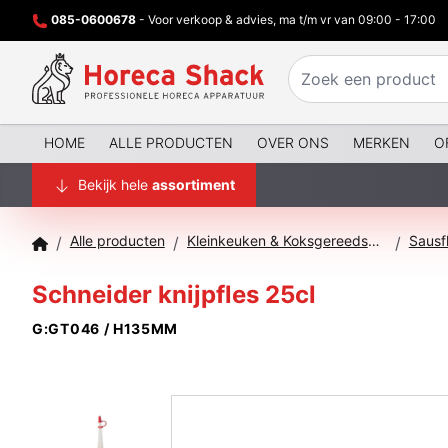
085-0600678
- Voor verkoop & advies, ma t/m vr van 09:00 - 17:00
HOME
ALLE PRODUCTEN
OVER ONS
MERKEN
O
Bekijk hele
assortiment
Alle producten
Kleinkeuken & Koksgereedschap
Sausf
/
/
/
Schneider knijpfles 25cl
G:GT046 / H135MM