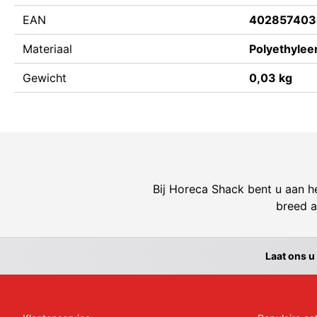
EAN
402857403
Materiaal
Polyethylee
Gewicht
0,03 kg
Bij Horeca Shack bent u aan he
breed a
Laat ons u