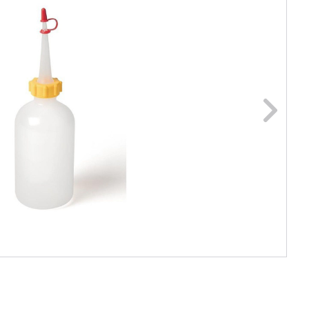
ge foto
N