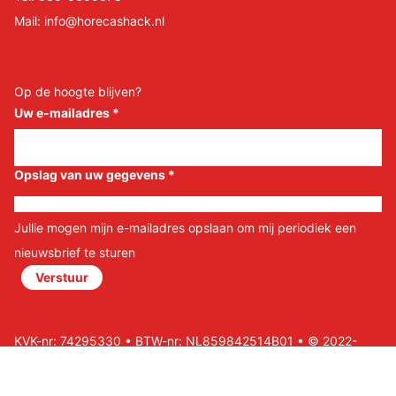
Mail:
info@horecashack.nl
Op de hoogte blijven?
Uw e-mailadres
*
Opslag van uw gegevens
*
Jullie mogen mijn e-mailadres opslaan om mij periodiek een
nieuwsbrief te sturen
Verstuur
KVK-nr: 74295330 • BTW-nr: NL859842514B01 • © 2022-
2026 Horeca Shack B.V • Website door Nils&Paul