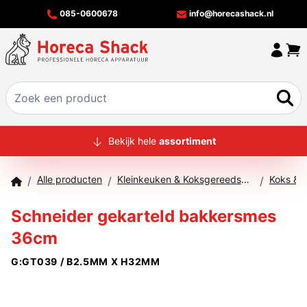
085-0600678
info@horecashack.nl
HOME
Bekijk hele
assortiment
ALLE PRODUCTEN
Alle producten
Kleinkeuken & Koksgereedschap
Koks & 
/
/
/
OVER ONS
Schneider gekarteld bakkersmes
MERKEN
36cm
OFFERTECHECKER
G:GT039 / B2.5MM X H32MM
CONTACT