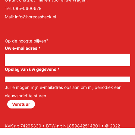
Tel:
085-0600678
Mail:
info@horecashack.nl
Op de hoogte blijven?
Uw e-mailadres
*
Opslag van uw gegevens
*
Jullie mogen mijn e-mailadres opslaan om mij periodiek een
nieuwsbrief te sturen
Verstuur
KVK-nr: 74295330 • BTW-nr: NL859842514B01 • © 2022-
2026 Horeca Shack B.V • Website door Nils&Paul