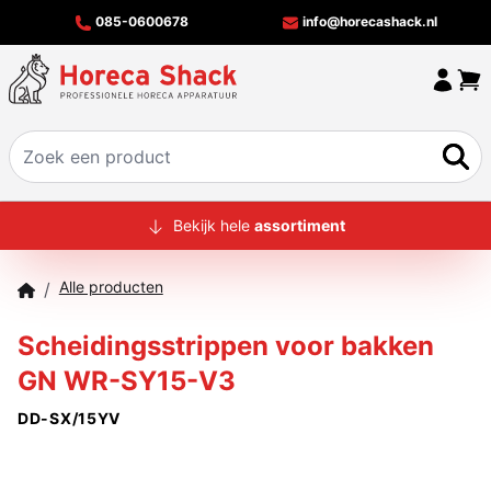
085-0600678
info@horecashack.nl
HOME
Bekijk hele
assortiment
ALLE PRODUCTEN
Alle producten
/
OVER ONS
Scheidingsstrippen voor bakken
MERKEN
GN WR-SY15-V3
OFFERTECHECKER
DD-SX/15YV
CONTACT