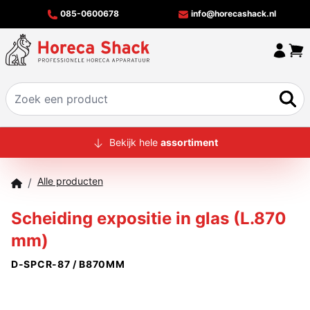
085-0600678
info@horecashack.nl
HOME
Bekijk hele
assortiment
ALLE PRODUCTEN
Alle producten
/
OVER ONS
Scheiding expositie in glas (L.870
MERKEN
mm)
OFFERTECHECKER
D-SPCR-87 / B870MM
CONTACT