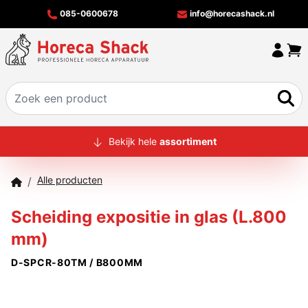
085-0600678
info@horecashack.nl
HOME
Bekijk hele
assortiment
ALLE PRODUCTEN
Alle producten
/
OVER ONS
Scheiding expositie in glas (L.800
MERKEN
mm)
OFFERTECHECKER
D-SPCR-80TM / B800MM
CONTACT