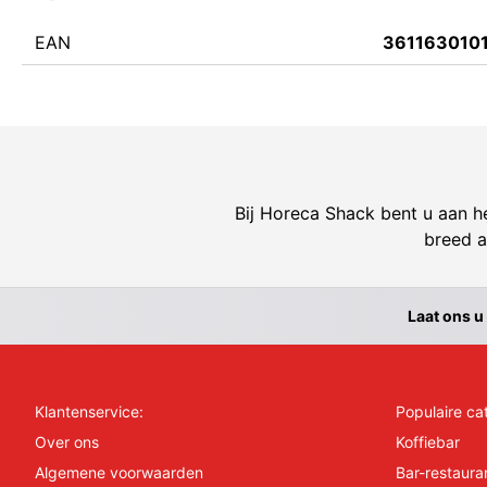
EAN
361163010
Bij Horeca Shack bent u aan he
breed a
Laat ons u
Klantenservice:
Populaire ca
Over ons
Koffiebar
Algemene voorwaarden
Bar-restaura