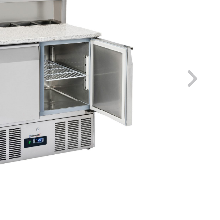
ge foto
N