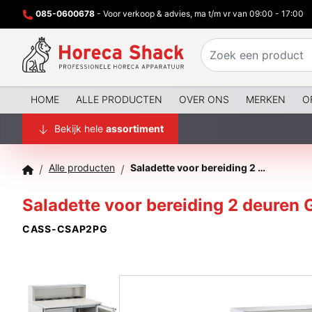
085-0600678
- Voor verkoop & advies, ma t/m vr van 09:00 - 17:00
HOME
ALLE PRODUCTEN
OVER ONS
MERKEN
O
Bekijk hele
assortiment
Alle producten
Saladette voor bereiding 2 deuren GN 1/1 graniet
/
/
Saladette voor bereiding 2 deuren G
CASS-CSAP2PG