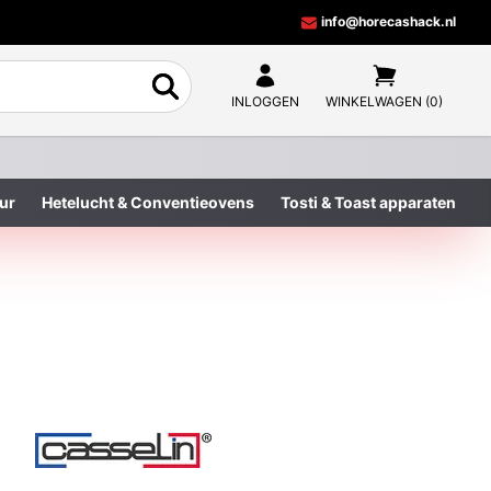
info@horecashack.nl
INLOGGEN
WINKELWAGEN (0)
ur
Hetelucht & Conventieovens
Tosti & Toast apparaten