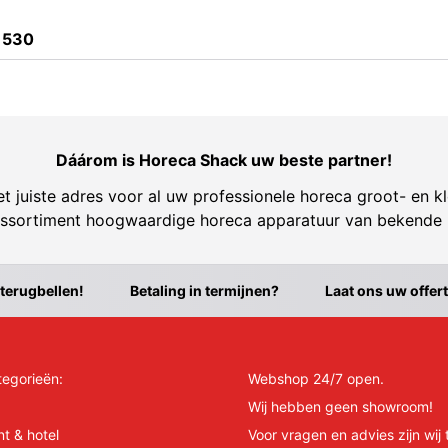
1530
Dáárom is Horeca Shack uw beste partner!
t juiste adres voor al uw professionele horeca groot- en kl
ssortiment hoogwaardige horeca apparatuur van bekende
 terugbellen!
Betaling in termijnen?
Laat ons uw offer
tegorieën:
Webshop 24/7 open.
Wij hebben geen showroom!
nt & hotel
Voor vragen en advies zijn wij 