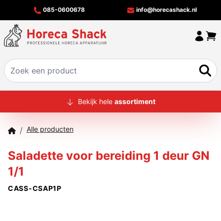
085-0600678
info@horecashack.nl
HOME
Bekijk hele
assortiment
ALLE PRODUCTEN
Alle producten
/
OVER ONS
Saladette voor bereiding 1 deur GN
MERKEN
1/1
OFFERTECHECKER
CASS-CSAP1P
CONTACT