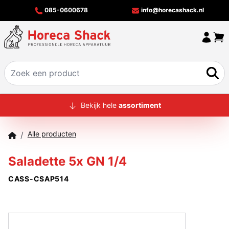
085-0600678
info@horecashack.nl
HOME
Bekijk hele
assortiment
ALLE PRODUCTEN
Alle producten
/
OVER ONS
Saladette 5x GN 1/4
MERKEN
CASS-CSAP514
OFFERTECHECKER
CONTACT