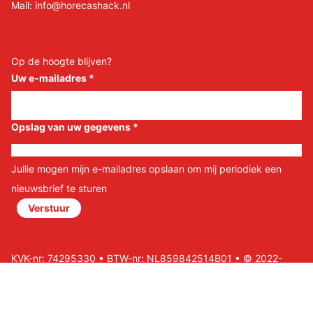
Mail:
info@horecashack.nl
Op de hoogte blijven?
Uw e-mailadres
*
Opslag van uw gegevens
*
Jullie mogen mijn e-mailadres opslaan om mij periodiek een
nieuwsbrief te sturen
Verstuur
KVK-nr: 74295330 • BTW-nr: NL859842514B01 • © 2022-
2026 Horeca Shack B.V • Website door Nils&Paul