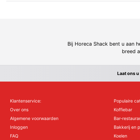
Bij Horeca Shack bent u aan he
breed a
Laat ons u
Klantenservice:
Populaire ca
Over ons
Koffiebar
Algemene voorwaarden
Bar-restaura
Inloggen
Bakkerij en p
FAQ
Koelen