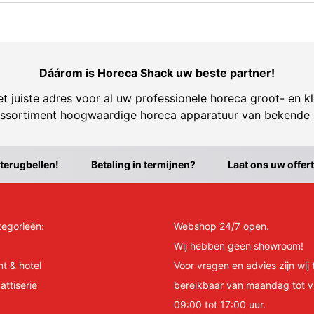
Dáárom is Horeca Shack uw beste partner!
t juiste adres voor al uw professionele horeca groot- en kl
ssortiment hoogwaardige horeca apparatuur van bekende
 terugbellen!
Betaling in termijnen?
Laat ons uw offer
tegorieën:
Webshop 24/7 open.
Wij hebben geen showroom!
nt & hotel
Voor vragen en advies zijn wij 
attiserie
bereikbaar van maandag tot v
09:00 tot 17:00 uur.