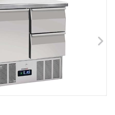
ge foto
N