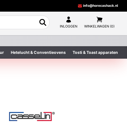
info@horecashack.nl
INLOGGEN
WINKELWAGEN (0)
ur
Hetelucht & Conventieovens
Tosti & Toast apparaten