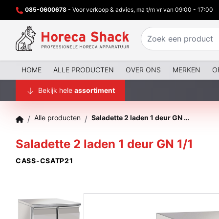
085-0600678
- Voor verkoop & advies, ma t/m vr van 09:00 - 17:00
HOME
ALLE PRODUCTEN
OVER ONS
MERKEN
O
Bekijk hele
assortiment
Alle producten
Saladette 2 laden 1 deur GN 1/1
/
/
Saladette 2 laden 1 deur GN 1/1
CASS-CSATP21