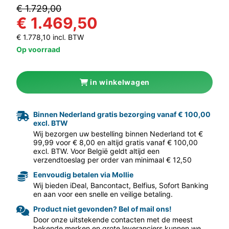
€ 1.729,00
€ 1.469,50
€ 1.778,10 incl. BTW
Op voorraad
in winkelwagen
aar volgende f
Binnen Nederland gratis bezorging vanaf € 100,00
excl. BTW
Wij bezorgen uw bestelling binnen Nederland tot €
99,99 voor € 8,00 en altijd gratis vanaf € 100,00
excl. BTW. Voor België geldt altijd een
verzendtoeslag per order van minimaal € 12,50
Eenvoudig betalen via Mollie
Wij bieden iDeal, Bancontact, Belfius, Sofort Banking
en aan voor een snelle en veilige betaling.
Product niet gevonden? Bel of mail ons!
Door onze uitstekende contacten met de meest
bekende merken en grote leveranciers kunnen we