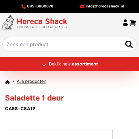
085-0600678
info@horecashack.nl
HOME
Bekijk hele
assortiment
ALLE PRODUCTEN
Alle producten
/
OVER ONS
Saladette 1 deur
MERKEN
CASS-CSA1P
OFFERTECHECKER
CONTACT