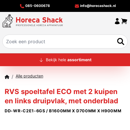
085-0600678
info@horecashack.nl
HOME
Bekijk hele
assortiment
ALLE PRODUCTEN
Alle producten
/
OVER ONS
RVS spoeltafel ECO met 2 kuipen
MERKEN
en links druipvlak, met onderblad
OFFERTECHECKER
DD-WR-C2E1-6GS / B1600MM X D700MM X H900MM
CONTACT