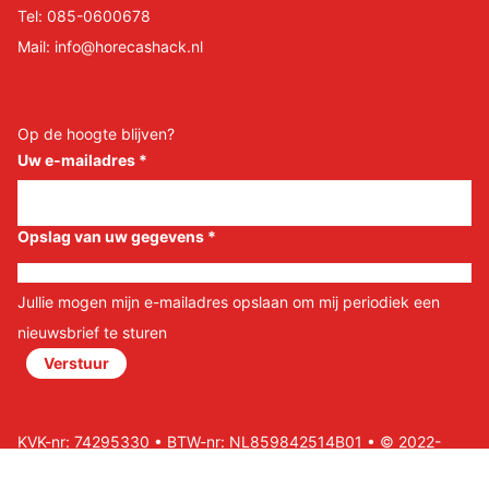
Tel:
085-0600678
Mail:
info@horecashack.nl
Op de hoogte blijven?
Uw e-mailadres
*
Opslag van uw gegevens
*
Jullie mogen mijn e-mailadres opslaan om mij periodiek een
nieuwsbrief te sturen
Verstuur
KVK-nr: 74295330 • BTW-nr: NL859842514B01 • © 2022-
2026 Horeca Shack B.V • Website door Nils&Paul