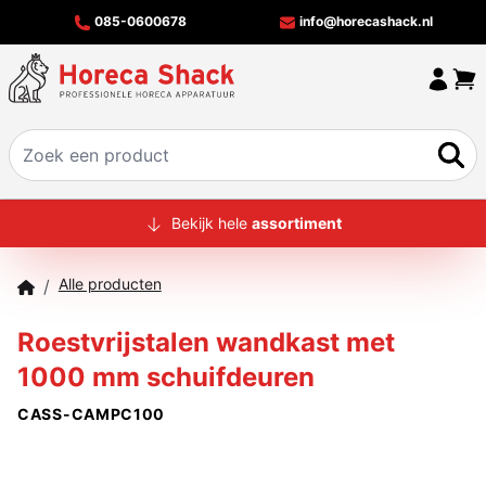
085-0600678
info@horecashack.nl
HOME
Bekijk hele
assortiment
ALLE PRODUCTEN
Alle producten
/
OVER ONS
Roestvrijstalen wandkast met
MERKEN
1000 mm schuifdeuren
OFFERTECHECKER
CASS-CAMPC100
CONTACT