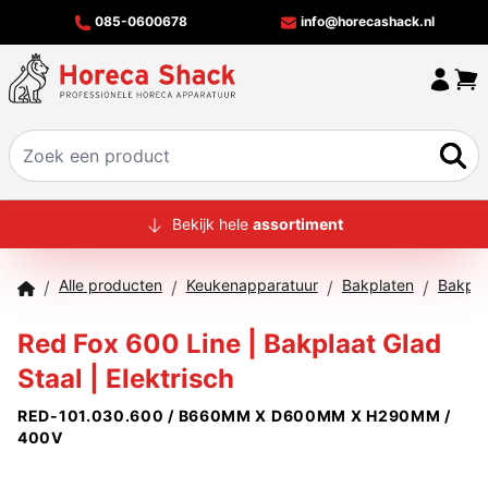
085-0600678
info@horecashack.nl
HOME
Bekijk hele
assortiment
ALLE PRODUCTEN
Alle producten
Keukenapparatuur
Bakplaten
Bakpla
/
/
/
/
OVER ONS
Red Fox 600 Line | Bakplaat Glad
MERKEN
Staal | Elektrisch
OFFERTECHECKER
RED-101.030.600 / B660MM X D600MM X H290MM /
CONTACT
400V