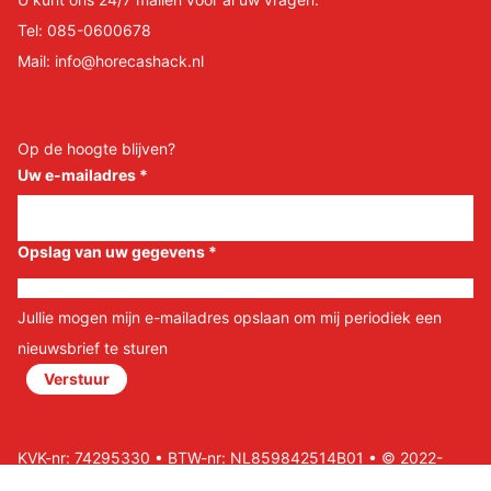
Tel:
085-0600678
Mail:
info@horecashack.nl
Op de hoogte blijven?
Uw e-mailadres
*
Opslag van uw gegevens
*
Jullie mogen mijn e-mailadres opslaan om mij periodiek een
nieuwsbrief te sturen
Verstuur
KVK-nr: 74295330 • BTW-nr: NL859842514B01 • © 2022-
2026 Horeca Shack B.V • Website door Nils&Paul