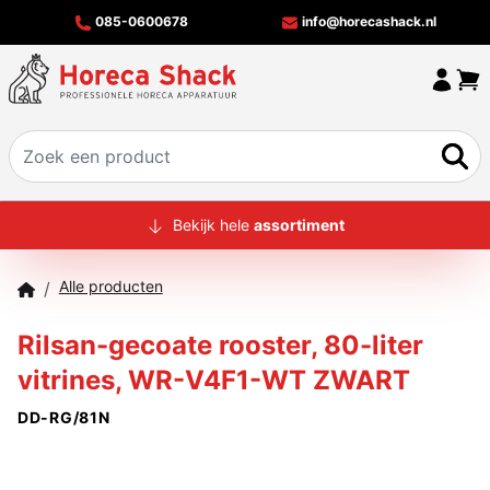
085-0600678
info@horecashack.nl
HOME
Bekijk hele
assortiment
ALLE PRODUCTEN
Alle producten
/
OVER ONS
Rilsan-gecoate rooster, 80-liter
MERKEN
vitrines, WR-V4F1-WT ZWART
OFFERTECHECKER
DD-RG/81N
CONTACT