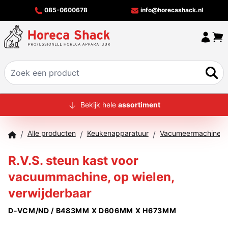
085-0600678
info@horecashack.nl
HOME
Bekijk hele
assortiment
ALLE PRODUCTEN
Alle producten
Keukenapparatuur
/
/
/
OVER ONS
R.V.S. steun kast voor
MERKEN
vacuummachine, op wielen,
OFFERTECHECKER
verwijderbaar
CONTACT
D-VCM/ND / B483MM X D606MM X H673MM