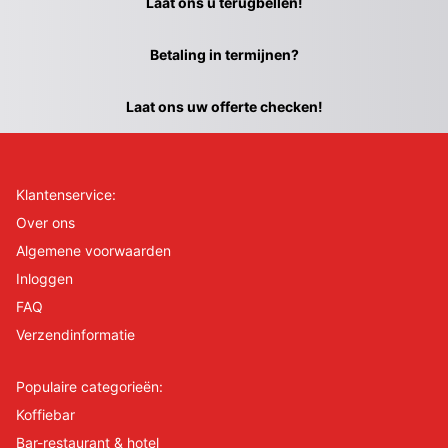
Laat ons u terugbellen!
Betaling in termijnen?
Laat ons uw offerte checken!
Klantenservice:
Over ons
Algemene voorwaarden
Inloggen
FAQ
Verzendinformatie
Populaire categorieën:
Koffiebar
Bar-restaurant & hotel