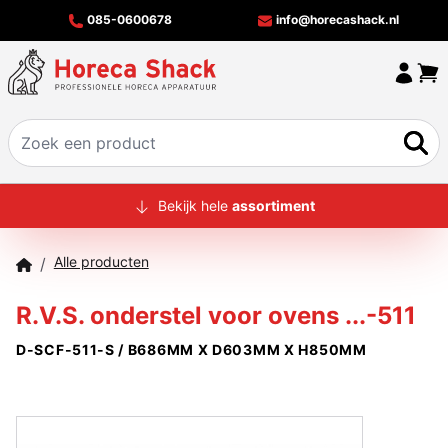
085-0600678
info@horecashack.nl
HOME
Bekijk hele
assortiment
ALLE PRODUCTEN
Alle producten
/
OVER ONS
R.V.S. onderstel voor ovens ...-511
MERKEN
D-SCF-511-S / B686MM X D603MM X H850MM
OFFERTECHECKER
CONTACT