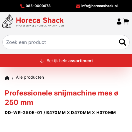
085-0600678
info@horecashack.nl
HOME
Bekijk hele
assortiment
ALLE PRODUCTEN
Alle producten
/
OVER ONS
Professionele snijmachine mes ø
MERKEN
250 mm
OFFERTECHECKER
DD-WR-250E-01 / B470MM X D470MM X H370MM
CONTACT