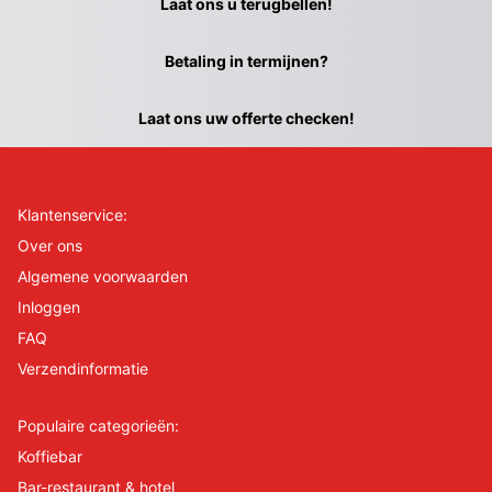
Laat ons u terugbellen!
Betaling in termijnen?
Laat ons uw offerte checken!
Klantenservice:
Over ons
Algemene voorwaarden
Inloggen
FAQ
Verzendinformatie
Populaire categorieën:
Koffiebar
Bar-restaurant & hotel