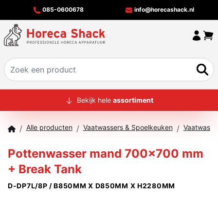
085-0600678
info@horecashack.nl
HOME
Bekijk hele
assortiment
ALLE PRODUCTEN
Alle producten
Vaatwassers & Spoelkeuken
Vaatwasma
/
/
/
OVER ONS
Pottenwasser mand 700x700 mm
MERKEN
+ Break Tank
OFFERTECHECKER
D-DP7L/8P / B850MM X D850MM X H2280MM
CONTACT