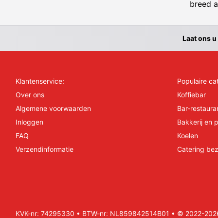
breed a
Laat ons u
Klantenservice:
Populaire ca
Over ons
Koffiebar
Algemene voorwaarden
Bar-restaura
Inloggen
Bakkerij en p
FAQ
Koelen
Verzendinformatie
Catering bez
KVK-nr: 74295330 • BTW-nr: NL859842514B01 • © 2022-2026 