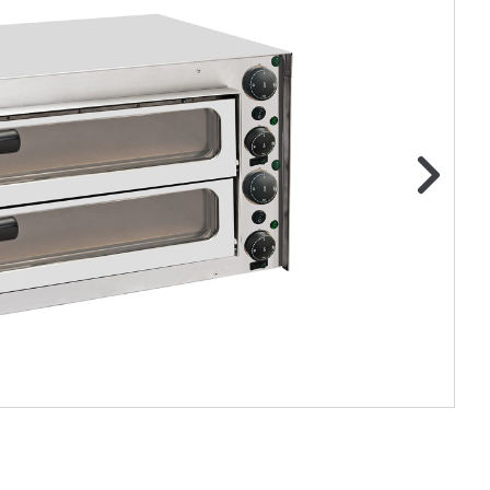
ge foto
N