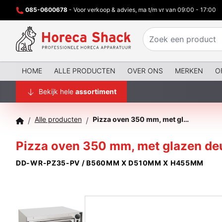
085-0600678
- Voor verkoop & advies, ma t/m vr van 09:00 - 17:00
HOME
ALLE PRODUCTEN
OVER ONS
MERKEN
O
Bekijk hele
assortiment
Alle producten
Pizza oven 350 mm, met glazen deurtje, met dubbele kamer
/
/
Pizza oven 350 mm, met glazen deu
DD-WR-PZ35-PV / B560MM X D510MM X H455MM