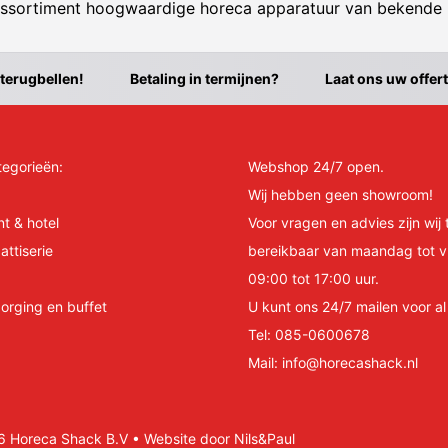
ssortiment hoogwaardige horeca apparatuur van bekende
 terugbellen!
Betaling in termijnen?
Laat ons uw offer
tegorieën:
Webshop 24/7 open.
Wij hebben geen showroom!
nt & hotel
Voor vragen en advies zijn wij 
attiserie
bereikbaar van maandag tot v
09:00 tot 17:00 uur.
orging en buffet
U kunt ons 24/7 mailen voor a
Tel:
085-0600678
Mail:
info@horecashack.nl
Horeca Shack B.V • Website door Nils&Paul