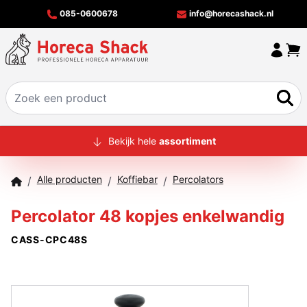
085-0600678
info@horecashack.nl
HOME
Bekijk hele
assortiment
ALLE PRODUCTEN
Alle producten
Koffiebar
Percolators
/
/
/
OVER ONS
Percolator 48 kopjes enkelwandig
MERKEN
CASS-CPC48S
OFFERTECHECKER
CONTACT