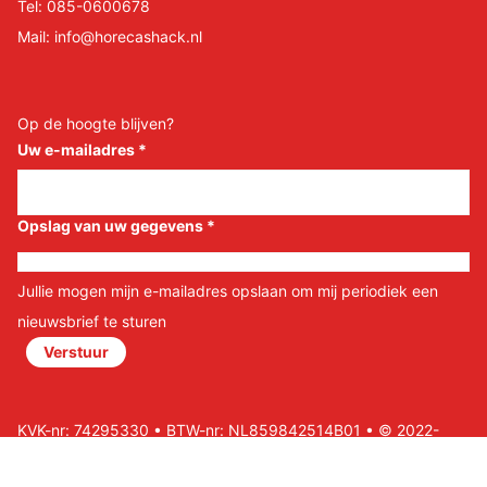
Tel:
085-0600678
Mail:
info@horecashack.nl
Op de hoogte blijven?
Uw e-mailadres
*
Opslag van uw gegevens
*
Jullie mogen mijn e-mailadres opslaan om mij periodiek een
nieuwsbrief te sturen
Verstuur
KVK-nr: 74295330 • BTW-nr: NL859842514B01 • © 2022-
2026 Horeca Shack B.V • Website door Nils&Paul