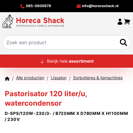
085-0600678
info@horecashack.nl
HOME
Bekijk hele
assortiment
ALLE PRODUCTEN
Alle producten
IJssalon
Sorbotieres & ijsmachines
/
/
/
OVER ONS
Pastorisator 120 liter/u,
MERKEN
watercondensor
OFFERTECHECKER
D-SPS/120W-230/3- / B720MM X D780MM X H1100MM
CONTACT
/ 230V