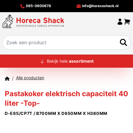
085-0600678
info@horecashack.nl
HOME
Bekijk hele
assortiment
ALLE PRODUCTEN
Alle producten
/
OVER ONS
Pastakoker elektrisch capaciteit 40
MERKEN
liter -Top-
OFFERTECHECKER
D-E65/CP7T / B700MM X D650MM X H380MM
CONTACT