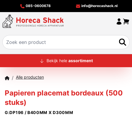
085-0600678
info@horecashack.nl
HOME
Bekijk hele
assortiment
ALLE PRODUCTEN
Alle producten
/
OVER ONS
Papieren placemat bordeaux (500
MERKEN
stuks)
OFFERTECHECKER
G:DP196 / B400MM X D300MM
CONTACT