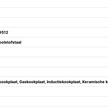
9512
olstofstaal
 kookplaat, Gaskookplaat, Inductiekookplaat, Keramische 