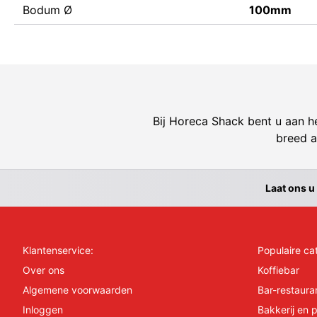
Bodum Ø
100mm
Bij Horeca Shack bent u aan he
breed a
Laat ons u
Klantenservice:
Populaire ca
Over ons
Koffiebar
Algemene voorwaarden
Bar-restaura
Inloggen
Bakkerij en p