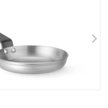
ge foto
N