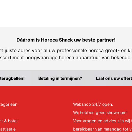
Dáárom is Horeca Shack uw beste partner!
t juiste adres voor al uw professionele horeca groot- en kl
ssortiment hoogwaardige horeca apparatuur van bekende
 terugbellen!
Betaling in termijnen?
Laat ons uw offer
tegorieën:
Webshop 24/7 open.
Wij hebben geen showroom!
nt & hotel
Voor vragen en advies zijn wij 
attiserie
bereikbaar van maandag tot v