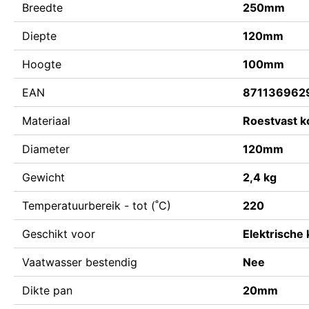
Breedte
250mm
Diepte
120mm
Hoogte
100mm
EAN
871136962
Materiaal
Roestvast ko
Diameter
120mm
Gewicht
2,4 kg
Temperatuurbereik - tot (˚C)
220
Geschikt voor
Elektrische
Vaatwasser bestendig
Nee
Dikte pan
20mm