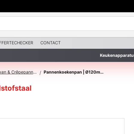
FFERTECHECKER
CONTACT
Keukenapparatu
Pannenkoeken & Crêpepannen
Pannenkoekenpan | Ø120mm | Koolstofstaal
/
stofstaal