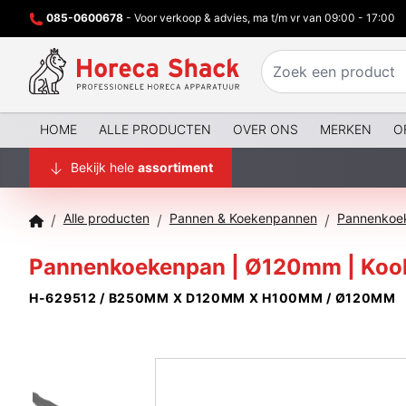
085-0600678
- Voor verkoop & advies, ma t/m vr van 09:00 - 17:00
HOME
ALLE PRODUCTEN
OVER ONS
MERKEN
O
Bekijk hele
assortiment
Alle producten
Pannen & Koekenpannen
/
/
/
Pannenkoekenpan | Ø120mm | Kool
H-629512 / B250MM X D120MM X H100MM / Ø120MM