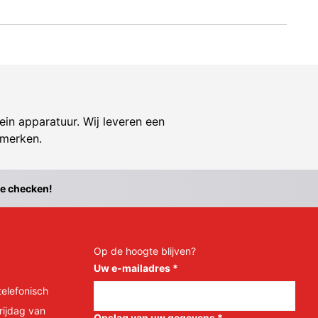
ein apparatuur. Wij leveren een
 merken.
te checken!
Op de hoogte blijven?
Uw e-mailadres
*
telefonisch
rijdag van
Opslag van uw gegevens
*