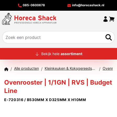
085-0600678
info@horecashack.nl
HOME
Bekijk hele
assortiment
ALLE PRODUCTEN
Alle producten
Kleinkeuken & Koksgereedschap
Ovenroo
/
/
/
OVER ONS
Ovenrooster | 1/1GN | RVS | Budget
MERKEN
Line
OFFERTECHECKER
E-720316 / B530MM X D325MM X H10MM
CONTACT