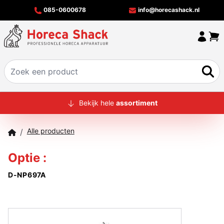
085-0600678
info@horecashack.nl
HOME
Bekijk hele
assortiment
ALLE PRODUCTEN
Alle producten
/
OVER ONS
Optie :
MERKEN
D-NP697A
OFFERTECHECKER
CONTACT