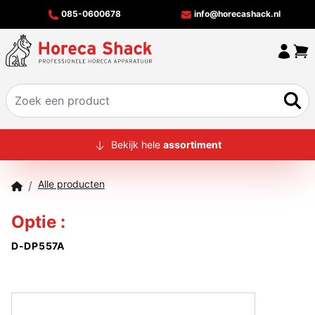
085-0600678
info@horecashack.nl
HOME
Bekijk hele
assortiment
ALLE PRODUCTEN
Alle producten
/
OVER ONS
Optie :
MERKEN
D-DP557A
OFFERTECHECKER
CONTACT