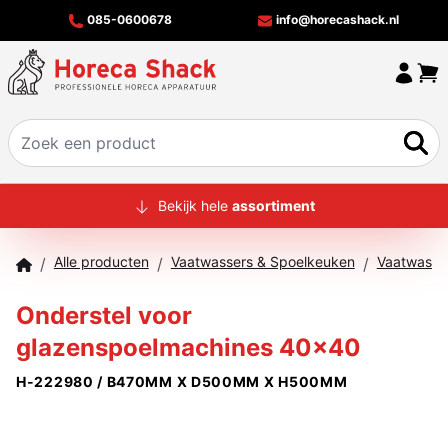
085-0600678
info@horecashack.nl
HOME
Bekijk hele
assortiment
ALLE PRODUCTEN
Alle producten
Vaatwassers & Spoelkeuken
Vaatwasma
/
/
/
OVER ONS
Onderstel voor
MERKEN
glazenspoelmachines 40x40
OFFERTECHECKER
H-222980 / B470MM X D500MM X H500MM
CONTACT