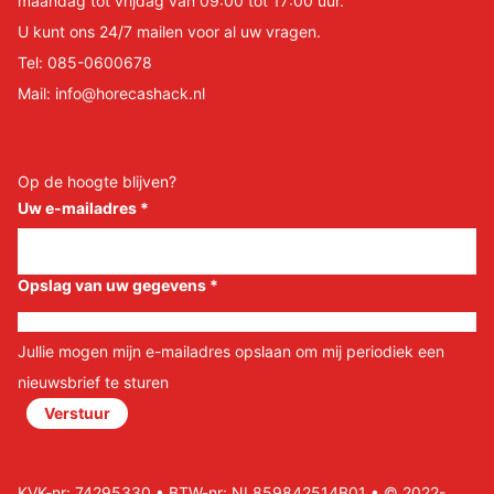
maandag tot vrijdag van 09:00 tot 17:00 uur.
U kunt ons 24/7 mailen voor al uw vragen.
Tel:
085-0600678
Mail:
info@horecashack.nl
Op de hoogte blijven?
Uw e-mailadres
*
Opslag van uw gegevens
*
Jullie mogen mijn e-mailadres opslaan om mij periodiek een
nieuwsbrief te sturen
Verstuur
KVK-nr: 74295330 • BTW-nr: NL859842514B01 • © 2022-