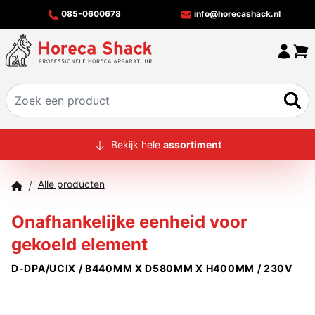
085-0600678
info@horecashack.nl
HOME
Bekijk hele
assortiment
ALLE PRODUCTEN
Alle producten
/
OVER ONS
Onafhankelijke eenheid voor
MERKEN
gekoeld element
OFFERTECHECKER
D-DPA/UCIX / B440MM X D580MM X H400MM / 230V
CONTACT