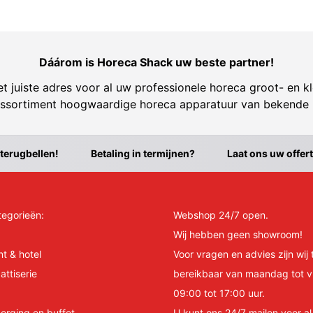
Dáárom is Horeca Shack uw beste partner!
t juiste adres voor al uw professionele horeca groot- en kl
ssortiment hoogwaardige horeca apparatuur van bekende
 terugbellen!
Betaling in termijnen?
Laat ons uw offer
tegorieën:
Webshop 24/7 open.
Wij hebben geen showroom!
nt & hotel
Voor vragen en advies zijn wij 
attiserie
bereikbaar van maandag tot v
09:00 tot 17:00 uur.
orging en buffet
U kunt ons 24/7 mailen voor a