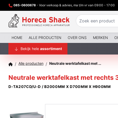
085-0600678
- Voor verkoop & advies, ma t/m vr van 09:00 - 17:00
HOME
ALLE PRODUCTEN
OVER ONS
MERKEN
O
Bekijk hele
assortiment
Alle producten
Neutrale werktafelkast met rechts 3 laden
/
/
Neutrale werktafelkast met rechts 
D-TA207CD/U-D / B2000MM X D700MM X H900MM