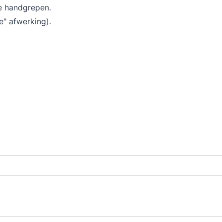
de handgrepen.
te" afwerking).