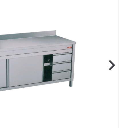
ge foto
N