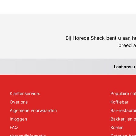
Bij Horeca Shack bent u aan he
breed a
Laat ons u
Klantenservice:
Populaire ca
Over ons
Koffiebar
Algemene voorwaarden
Bar-restaura
Inloggen
Bakkerij en p
FAQ
Koelen
Verzendinformatie
Catering bez