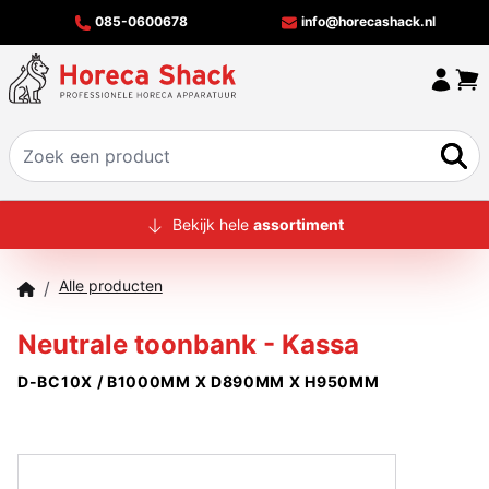
085-0600678
info@horecashack.nl
HOME
Bekijk hele
assortiment
ALLE PRODUCTEN
Alle producten
/
OVER ONS
Neutrale toonbank - Kassa
MERKEN
D-BC10X / B1000MM X D890MM X H950MM
OFFERTECHECKER
CONTACT