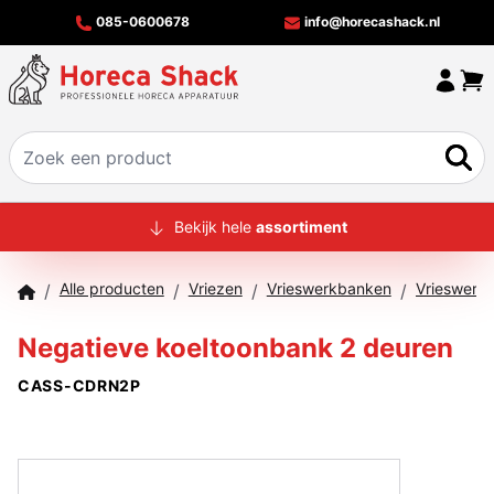
085-0600678
info@horecashack.nl
HOME
Bekijk hele
assortiment
ALLE PRODUCTEN
Alle producten
Vriezen
Vrieswerkbanken
/
/
/
/
OVER ONS
Negatieve koeltoonbank 2 deuren
MERKEN
CASS-CDRN2P
OFFERTECHECKER
CONTACT