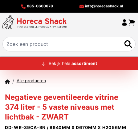
085-0600678
info@horecashack.nl
HOME
Bekijk hele
assortiment
ALLE PRODUCTEN
Alle producten
/
OVER ONS
Negatieve geventileerde vitrine
MERKEN
374 liter - 5 vaste niveaus met
OFFERTECHECKER
lichtbak - ZWART
CONTACT
DD-WR-39CA-BN / B640MM X D670MM X H2056MM