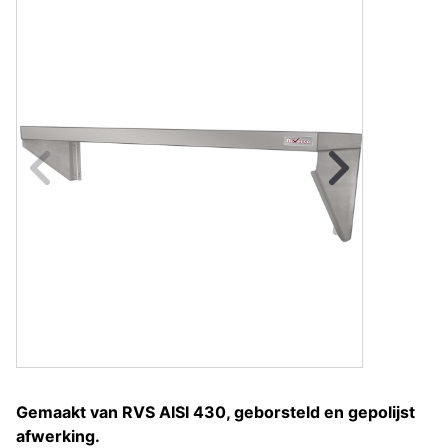
Naar vorige fot
Na
Gemaakt van RVS AISI 430, geborsteld en gepolijst
afwerking.