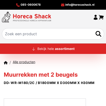
085-0600678
info@horecashack.nl
HOME
Bekijk hele
assortiment
ALLE PRODUCTEN
Alle producten
/
OVER ONS
Muurrekken met 2 beugels
MERKEN
DD-WR-M180/2C / B1800MM X D300MM X H30MM
OFFERTECHECKER
CONTACT