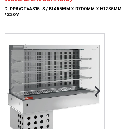
D-DPA/CTVA315-S / B1455MM X D700MM X H1235MM
/ 230V
Naar vorige fot
Na