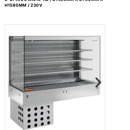
H1580MM / 230V
Naar vorige fot
Na