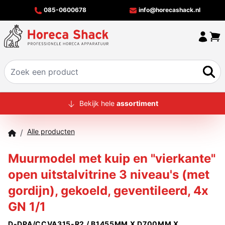
085-0600678
info@horecashack.nl
HOME
Bekijk hele
assortiment
ALLE PRODUCTEN
Alle producten
/
OVER ONS
Muurmodel met kuip en "vierkante"
MERKEN
open uitstalvitrine 3 niveau's (met
OFFERTECHECKER
gordijn), gekoeld, geventileerd, 4x
CONTACT
GN 1/1
D-DPA/CCVA315-R2 / B1455MM X D700MM X