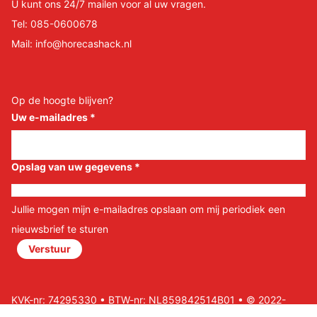
U kunt ons 24/7 mailen voor al uw vragen.
Tel:
085-0600678
Mail:
info@horecashack.nl
Op de hoogte blijven?
Uw e-mailadres
*
Opslag van uw gegevens
*
Jullie mogen mijn e-mailadres opslaan om mij periodiek een
nieuwsbrief te sturen
Verstuur
KVK-nr: 74295330 • BTW-nr: NL859842514B01 • © 2022-
2026 Horeca Shack B.V • Website door Nils&Paul