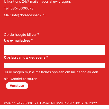
U kunt ons 24/7 mailen voor al uw vragen.
Tel:
085-0600678
Mail:
info@horecashack.nl
Op de hoogte blijven?
Uw e-mailadres
*
Opslag van uw gegevens
*
Jullie mogen mijn e-mailadres opslaan om mij periodiek een
nieuwsbrief te sturen
Verstuur
KVK-nr: 74295330 • BTW-nr: NL859842514B01 • © 2022-
2026 Horeca Shack B.V • Website door Nils&Paul