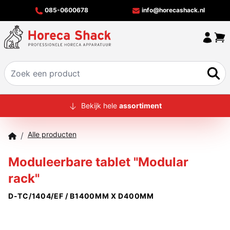
085-0600678
info@horecashack.nl
HOME
Bekijk hele
assortiment
ALLE PRODUCTEN
Alle producten
/
OVER ONS
Moduleerbare tablet "Modular
MERKEN
rack"
OFFERTECHECKER
D-TC/1404/EF / B1400MM X D400MM
CONTACT