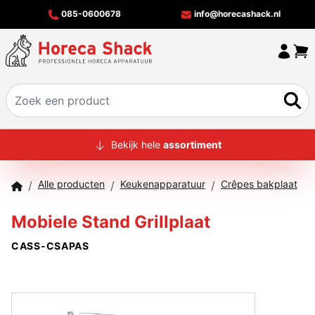
085-0600678
info@horecashack.nl
HOME
Bekijk hele
assortiment
ALLE PRODUCTEN
Alle producten
Keukenapparatuur
Crêpes bakplaat
/
/
/
OVER ONS
Mobiele Stand Grillplaat
MERKEN
CASS-CSAPAS
OFFERTECHECKER
CONTACT