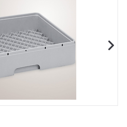
ge foto
N