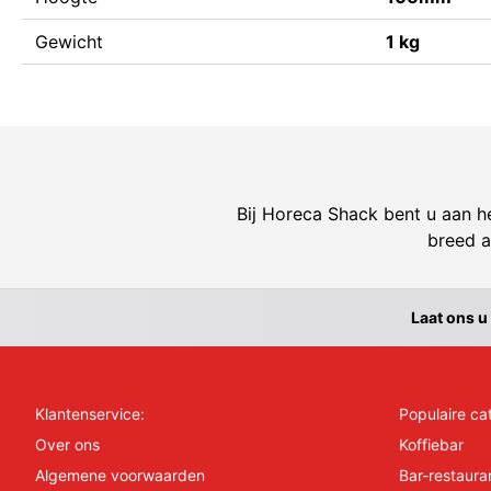
Gewicht
1 kg
Bij Horeca Shack bent u aan he
breed a
Laat ons u
Klantenservice:
Populaire ca
Over ons
Koffiebar
Algemene voorwaarden
Bar-restaura