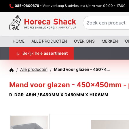
085-0600678
- Voor verkoop & advies, ma t/m vr van 09:00 - 17:00
HOME
ALLE PRODUCTEN
OVER ONS
MERKEN
O
Bekijk hele
assortiment
Alle producten
Mand voor glazen - 450x450mm - polypropyleen
/
/
Mand voor glazen - 450x450mm - 
D-DGR-45/N / B450MM X D450MM X H106MM