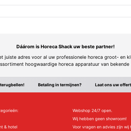
Dáárom is Horeca Shack uw beste partner!
t juiste adres voor al uw professionele horeca groot- en kl
ssortiment hoogwaardige horeca apparatuur van bekende
 terugbellen!
Betaling in termijnen?
Laat ons uw offer
tegorieën:
Webshop 24/7 open.
Wij hebben geen showroom!
nt & hotel
Voor vragen en advies zijn wij 