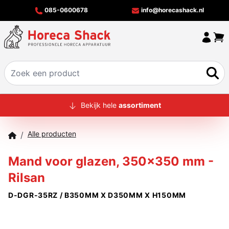
085-0600678
info@horecashack.nl
HOME
Bekijk hele
assortiment
ALLE PRODUCTEN
Alle producten
/
OVER ONS
Mand voor glazen, 350x350 mm -
MERKEN
Rilsan
OFFERTECHECKER
D-DGR-35RZ / B350MM X D350MM X H150MM
CONTACT