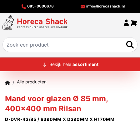
085-0600678
info@horecashack.nl
HOME
Bekijk hele
assortiment
ALLE PRODUCTEN
Alle producten
/
OVER ONS
Mand voor glazen Ø 85 mm,
MERKEN
400x400 mm Rilsan
OFFERTECHECKER
D-DVR-43/85 / B390MM X D390MM X H170MM
CONTACT