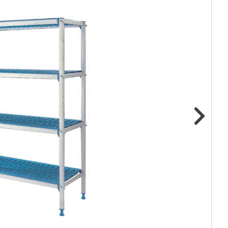
ge foto
N