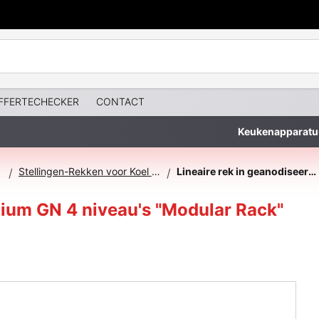
FFERTECHECKER
CONTACT
Keukenapparatu
Stellingen-Rekken voor Koel & Vriescellen
Lineaire rek in geanodiseerd aluminium GN 4 niveau's "Modular Rack"
/
/
nium GN 4 niveau's "Modular Rack"