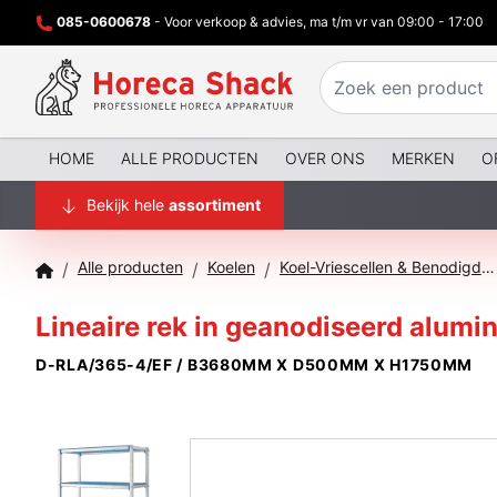
085-0600678
- Voor verkoop & advies, ma t/m vr van 09:00 - 17:00
HOME
ALLE PRODUCTEN
OVER ONS
MERKEN
O
Bekijk hele
assortiment
Alle producten
Koelen
Koel-Vriescellen & Benodigdheden
/
/
/
Lineaire rek in geanodiseerd alumi
D-RLA/365-4/EF / B3680MM X D500MM X H1750MM