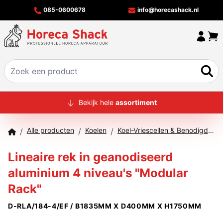
085-0600678
info@horecashack.nl
HOME
Bekijk hele
assortiment
ALLE PRODUCTEN
Alle producten
Koelen
Koel-Vriescellen & Benodigdheden
/
/
/
OVER ONS
Lineaire rek in geanodiseerd
MERKEN
aluminium 4 niveau's "Modular
OFFERTECHECKER
Rack"
CONTACT
D-RLA/184-4/EF / B1835MM X D400MM X H1750MM