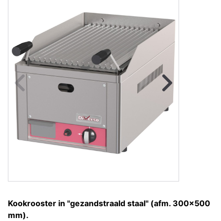
Naar vorige fot
Na
Kookrooster in "gezandstraald staal" (afm. 300x500
mm).