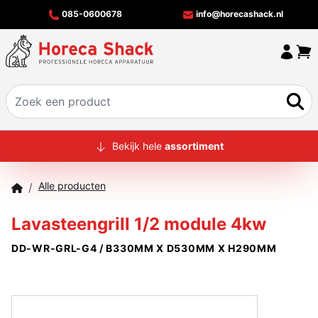
085-0600678
info@horecashack.nl
HOME
Bekijk hele
assortiment
ALLE PRODUCTEN
Alle producten
/
OVER ONS
Lavasteengrill 1/2 module 4kw
MERKEN
DD-WR-GRL-G4 / B330MM X D530MM X H290MM
OFFERTECHECKER
CONTACT